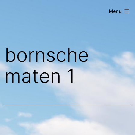
Skip
Menu
to
content
Henry
Betting
bornsche
maten 1