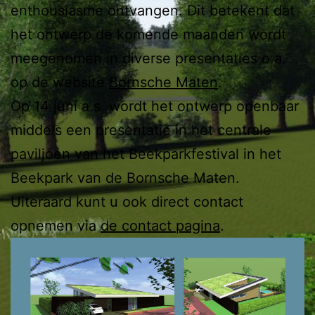
enthousiasme ontvangen. Dit betekent dat
het ontwerp de komende maanden wordt
meegenomen in diverse presentaties o.a.
op de website
Bornsche Maten
.
Op 14 juni a.s. wordt het ontwerp openbaar
middels een presentatie in het centrale
paviljoen van het Beekparkfestival in het
Beekpark van de Bornsche Maten.
Uiteraard kunt u ook direct contact
opnemen via
de contact pagina
.