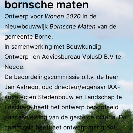
bornsche maten
Ontwerp voor
Wonen 2020
in de
nieuwbouwwijk
Bornsche Maten
van de
gemeente Borne.
In samenwerking met Bouwkundig
Ontwerp- en Adviesbureau VplusD B.V te
Neede.
De beoordelingscommissie o.l.v. de heer
Jan Astrego, oud directeur/eigenaar IAA-
architecten Stedenbouw en Landschap te
Enschede heeft het ontwerp beoordeeld
naar aanleiding van de gestelde criteria. De
commissie heeft het ontwerp met groot